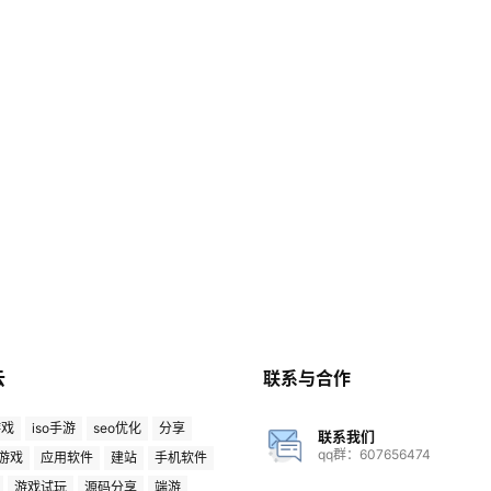
云
联系与合作
游戏
iso手游
seo优化
分享
联系我们
qq群：607656474
游戏
应用软件
建站
手机软件
游戏试玩
源码分享
端游