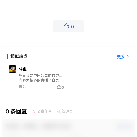
0
相似站点
更多
斗鱼
鱼直播是中国领先的以游戏
内容为核心的直播平台之
一，它提供了包括电子竞技
未名
0
赛事、游戏直播、娱乐节目
等多种形式的直播内容
0 条回复
文章作者
管理员
A
M
欢迎您，新朋友，感谢参与互动！
确认修改