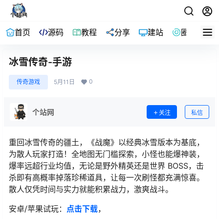
首页
源码
教程
分享
建站
圈子
冰雪传奇-手游
0
传奇游戏
5月11日
个站网
关注
私信
重回冰雪传奇的疆土，《战魔》以经典冰雪版本为基底，
为散人玩家打造！全地图无门槛探索，小怪也能爆神装，
爆率远超行业均值，无论是野外精英还是世界 BOSS，击
杀即有高概率掉落珍稀道具，让每一次刷怪都充满惊喜。
散人仅凭时间与实力就能积累战力，激爽战斗。
安卓/苹果试玩：
点击下载
，