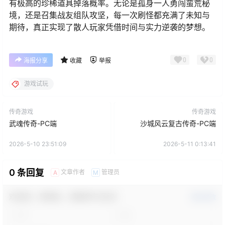
有极高的珍稀道具掉落概率。无论是孤身一人勇闯蛮荒秘
境，还是召集战友组队攻坚，每一次刷怪都充满了未知与
期待，真正实现了散人玩家凭借时间与实力逆袭的梦想。
0
0
海报分享
收藏
举报
游戏试玩
传奇游戏
传奇游戏
武魂传奇-PC端
沙城风云复古传奇-PC端
2026-5-10 23:51:09
2026-5-11 0:13:41
0 条回复
文章作者
管理员
A
M
欢迎您，新朋友，感谢参与互动！
确认修改