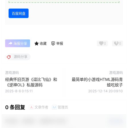
百度网盘
0
0
海报分享
收藏
举报
源码分享
游戏源码
游戏源码
经典怀旧页游《逗比飞仙》和
最简单的小游戏HTML源码青
《逆神OL》私服源码
蛙吃蚊子
2025-8-6 0:15:11
2025-12-14 20:09:10
0 条回复
文章作者
管理员
A
M
欢迎您，新朋友，感谢参与互动！
确认修改